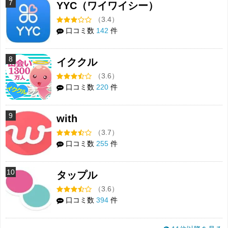
7
YYC（ワイワイシー）
（3.4）
口コミ数
142
件
8
イククル
（3.6）
口コミ数
220
件
9
with
（3.7）
口コミ数
255
件
10
タップル
（3.6）
口コミ数
394
件