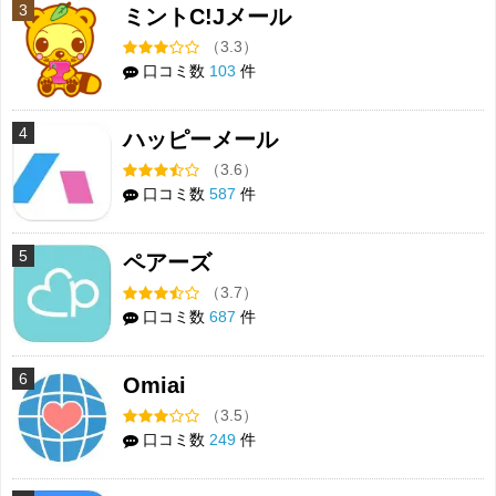
3
ミントC!Jメール
（3.3）
口コミ数
103
件
4
ハッピーメール
（3.6）
口コミ数
587
件
5
ペアーズ
（3.7）
口コミ数
687
件
6
Omiai
（3.5）
口コミ数
249
件