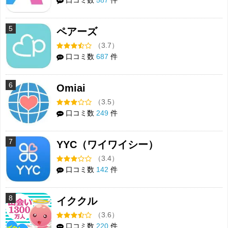
口コミ数
587
件
5
ペアーズ
（3.7）
口コミ数
687
件
6
Omiai
（3.5）
口コミ数
249
件
7
YYC（ワイワイシー）
（3.4）
口コミ数
142
件
8
イククル
（3.6）
口コミ数
220
件