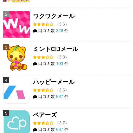
2
ワクワクメール
（3.6）
口コミ数
326
件
3
ミントC!Jメール
（3.3）
口コミ数
103
件
4
ハッピーメール
（3.6）
口コミ数
587
件
5
ペアーズ
（3.7）
口コミ数
687
件