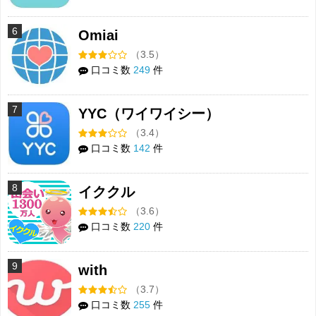
6
Omiai
（3.5）
口コミ数
249
件
7
YYC（ワイワイシー）
（3.4）
口コミ数
142
件
8
イククル
（3.6）
口コミ数
220
件
9
with
（3.7）
口コミ数
255
件