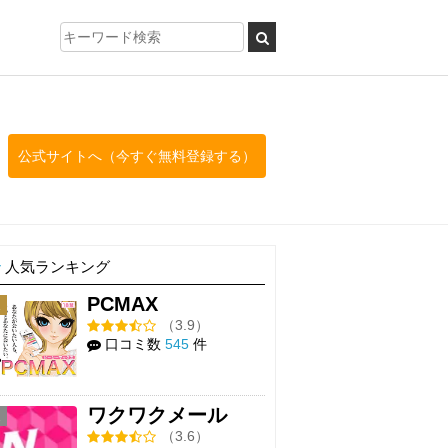
公式サイトへ（今すぐ無料登録する）
人気ランキング
PCMAX
1
（3.9）
口コミ数
545
件
ワクワクメール
2
（3.6）