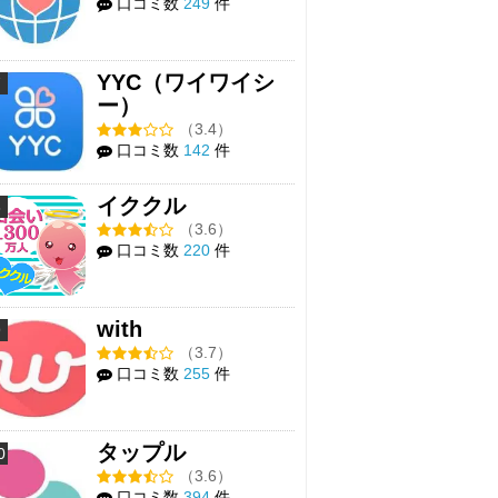
口コミ数
249
件
YYC（ワイワイシ
7
ー）
（3.4）
口コミ数
142
件
イククル
8
（3.6）
口コミ数
220
件
with
9
（3.7）
口コミ数
255
件
タップル
0
（3.6）
口コミ数
394
件