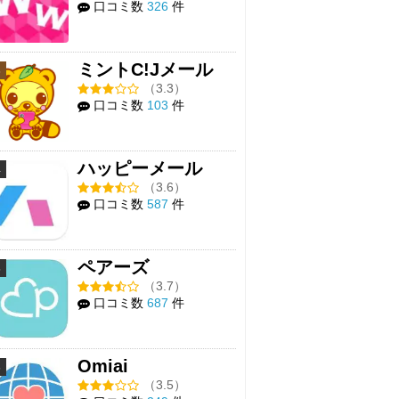
口コミ数
326
件
ミントC!Jメール
3
（3.3）
口コミ数
103
件
ハッピーメール
4
（3.6）
口コミ数
587
件
ペアーズ
5
（3.7）
口コミ数
687
件
Omiai
6
（3.5）