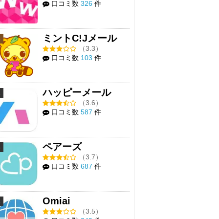
口コミ数
326
件
ミントC!Jメール
3
（3.3）
口コミ数
103
件
ハッピーメール
4
（3.6）
口コミ数
587
件
ペアーズ
5
（3.7）
口コミ数
687
件
Omiai
6
（3.5）