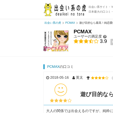
出会い系サイト・
日本最大の口コミ
出会い系の虎
PCMAX
遊び目的なら最高！純恋愛
PCMAX
ユーザーの満足度
3.9
PCMAX
の口コミ
2018-05-16
英太
（
遊び目的な
大人の関係では出会えるのですが、純粋