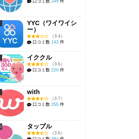
口コミ数
249
件
YYC（ワイワイシ
7
ー）
（3.4）
口コミ数
142
件
イククル
8
（3.6）
口コミ数
220
件
with
9
（3.7）
口コミ数
255
件
タップル
0
（3.6）
口コミ数
394
件