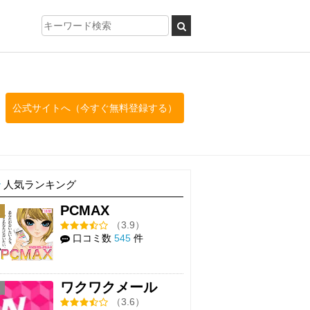
公式サイトへ（今すぐ無料登録する）
人気ランキング
PCMAX
1
（3.9）
口コミ数
545
件
ワクワクメール
2
（3.6）