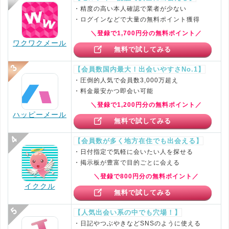
・精度の高い本人確認で業者が少ない
・ログインなどで大量の無料ポイント獲得
＼登録で1,700円分の無料ポイント／
ワクワクメール
無料で試してみる
【会員数国内最大！出会いやすさNo.1】
・圧倒的人気で会員数3,000万超え
・料金最安かつ即会い可能
＼登録で1,200円分の無料ポイント／
ハッピーメール
無料で試してみる
【会員数が多く地方在住でも出会える】
・日付指定で気軽に会いたい人を探せる
・掲示板が豊富で目的ごとに会える
＼登録で800円分の無料ポイント／
イククル
無料で試してみる
【人気出会い系の中でも穴場！】
・日記やつぶやきなどSNSのように使える