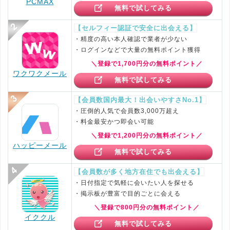
PCMAX
無料で試してみる
【セルフィー認証で安全に出会える】
・精度の高い本人確認で業者が少ない
・ログインなどで大量の無料ポイント獲得
＼登録で1,700円分の無料ポイント／
ワクワクメール
無料で試してみる
【会員数国内最大！出会いやすさNo.1】
・圧倒的人気で会員数3,000万超え
・料金最安かつ即会い可能
＼登録で1,200円分の無料ポイント／
ハッピーメール
無料で試してみる
【会員数が多く地方在住でも出会える】
・日付指定で気軽に会いたい人を探せる
・掲示板が豊富で目的ごとに会える
＼登録で800円分の無料ポイント／
イククル
無料で試してみる