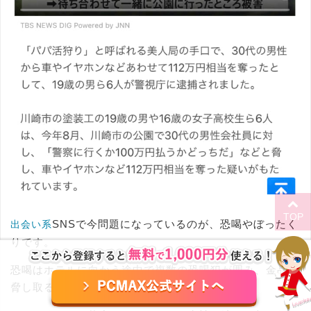
TOP
SNSで今問題になっているのが、恐喝やぼったく
出会い系
りです。
恐喝はホテルに向かう途中で複数の恐喝犯が囲み、金品を
脅し取るのが手口。（通称、パパ活狩り）