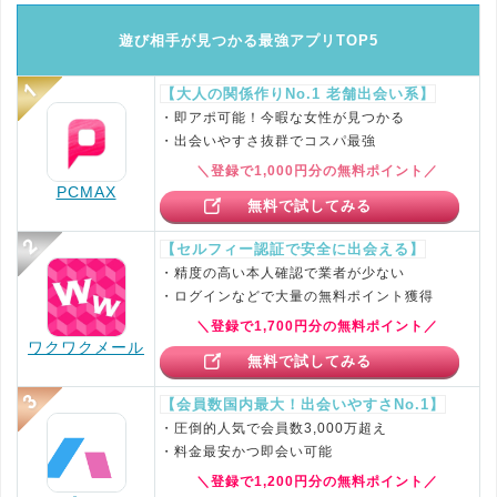
遊び相手が見つかる最強アプリTOP5
【大人の関係作りNo.1 老舗出会い系】
・即アポ可能！今暇な女性が見つかる
・出会いやすさ抜群でコスパ最強
＼登録で1,000円分の無料ポイント／
PCMAX
無料で試してみる
【セルフィー認証で安全に出会える】
・精度の高い本人確認で業者が少ない
・ログインなどで大量の無料ポイント獲得
＼登録で1,700円分の無料ポイント／
ワクワクメール
無料で試してみる
【会員数国内最大！出会いやすさNo.1】
・圧倒的人気で会員数3,000万超え
・料金最安かつ即会い可能
＼登録で1,200円分の無料ポイント／