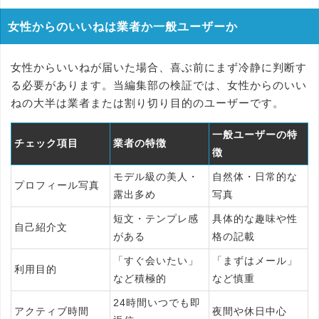
女性からのいいねは業者か一般ユーザーか
女性からいいねが届いた場合、喜ぶ前にまず冷静に判断す
る必要があります。当編集部の検証では、女性からのいい
ねの大半は業者または割り切り目的のユーザーです。
一般ユーザーの特
チェック項目
業者の特徴
徴
モデル級の美人・
自然体・日常的な
プロフィール写真
露出多め
写真
短文・テンプレ感
具体的な趣味や性
自己紹介文
がある
格の記載
「すぐ会いたい」
「まずはメール」
利用目的
など積極的
など慎重
24時間いつでも即
アクティブ時間
夜間や休日中心