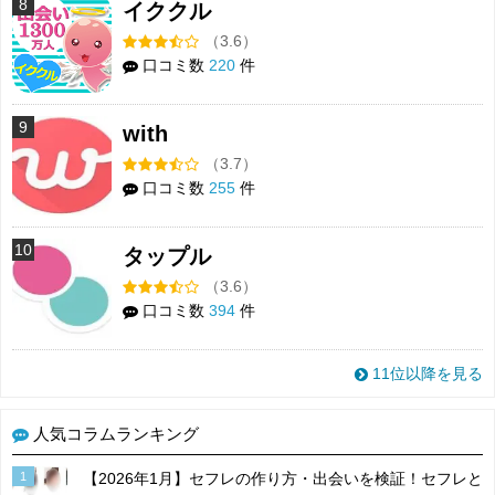
8
イククル
（3.6）
口コミ数
220
件
9
with
（3.7）
口コミ数
255
件
10
タップル
（3.6）
口コミ数
394
件
11位以降を見る
人気コラムランキング
1
【2026年1月】セフレの作り方・出会いを検証！セフレと