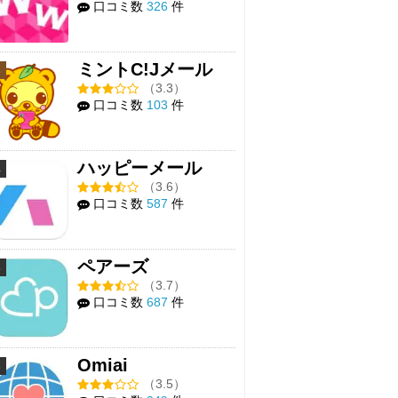
口コミ数
326
件
ミントC!Jメール
3
（3.3）
口コミ数
103
件
ハッピーメール
4
（3.6）
口コミ数
587
件
ペアーズ
5
（3.7）
口コミ数
687
件
Omiai
6
（3.5）