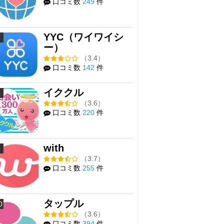
口コミ数
249
件
YYC（ワイワイシ
7
ー）
（3.4）
口コミ数
142
件
イククル
8
（3.6）
口コミ数
220
件
with
9
（3.7）
口コミ数
255
件
タップル
0
（3.6）
口コミ数
394
件