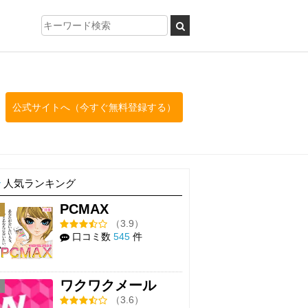
公式サイトへ（今すぐ無料登録する）
人気ランキング
PCMAX
1
（3.9）
口コミ数
545
件
ワクワクメール
2
（3.6）