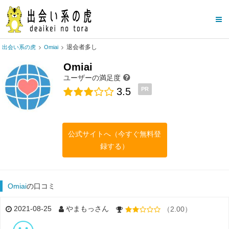
退会者多し
出会い系の虎
Omiai
Omiai
ユーザーの満足度
3.5
PR
公式サイトへ（今すぐ無料登
録する）
Omiai
の口コミ
2021-08-25
やまもっさん
（2.00）