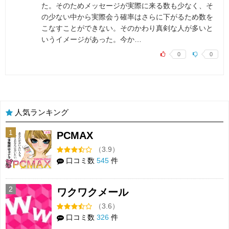
た。そのためメッセージが実際に来る数も少なく、そ
の少ない中から実際会う確率はさらに下がるため数を
こなすことができない。そのかわり真剣な人が多いと
いうイメージがあった。今か…
0
0
人気ランキング
1
PCMAX
（3.9）
口コミ数
545
件
2
ワクワクメール
（3.6）
口コミ数
326
件