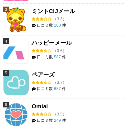
3
ミントC!Jメール
（3.3）
口コミ数
103
件
4
ハッピーメール
（3.6）
口コミ数
587
件
5
ペアーズ
（3.7）
口コミ数
687
件
6
Omiai
（3.5）
口コミ数
249
件