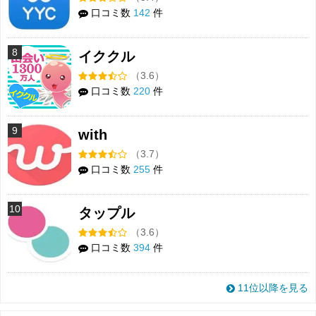
口コミ数
142
件
8
イククル
（3.6）
口コミ数
220
件
9
with
（3.7）
口コミ数
255
件
10
タップル
（3.6）
口コミ数
394
件
11位以降を見る