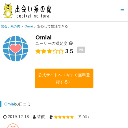
安心して婚活できる
出会い系の虎
Omiai
Omiai
ユーザーの満足度
3.5
PR
公式サイトへ（今すぐ無料登
録する）
Omiai
の口コミ
2019-12-18
芽依
（5.00）