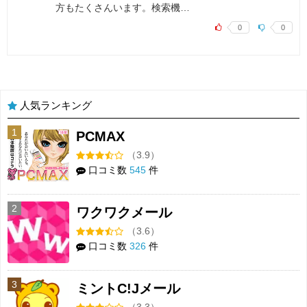
方もたくさんいます。検索機…
0
0
人気ランキング
1
PCMAX
（3.9）
口コミ数
545
件
2
ワクワクメール
（3.6）
口コミ数
326
件
3
ミントC!Jメール
（3.3）