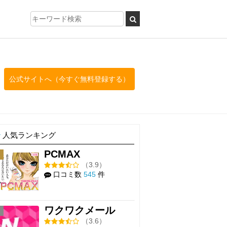
公式サイトへ（今すぐ無料登録する）
人気ランキング
PCMAX
1
（3.9）
口コミ数
545
件
ワクワクメール
2
（3.6）