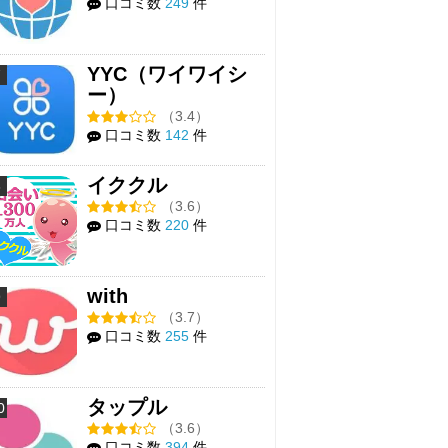
口コミ数
249
件
YYC（ワイワイシ
7
ー）
（3.4）
口コミ数
142
件
イククル
8
（3.6）
口コミ数
220
件
with
9
（3.7）
口コミ数
255
件
タップル
0
（3.6）
口コミ数
394
件