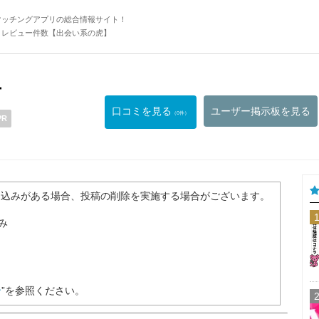
マッチングアプリの総合情報サイト！
・レビュー件数【出会い系の虎】
ー
口コミを見る
ユーザー掲示板を見る
（0件）
PR
き込みがある場合、投稿の削除を実施する場合がございます。
み
ン
”を参照ください。