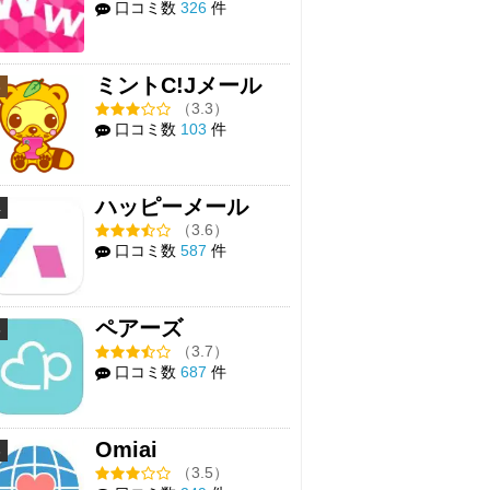
口コミ数
326
件
ミントC!Jメール
3
（3.3）
口コミ数
103
件
ハッピーメール
4
（3.6）
口コミ数
587
件
ペアーズ
5
（3.7）
口コミ数
687
件
Omiai
6
（3.5）