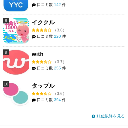
口コミ数
142
件
8
イククル
（3.6）
口コミ数
220
件
9
with
（3.7）
口コミ数
255
件
10
タップル
（3.6）
口コミ数
394
件
11位以降を見る