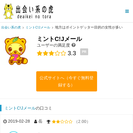
地方はポイントゲッター目的の女性が多い
出会い系の虎
ミントC!Jメール
ミントC!Jメール
ユーザーの満足度
3.3
PR
公式サイトへ（今すぐ無料登
録する）
ミントC!Jメール
の口コミ
2019-02-28
岳
（2.00）