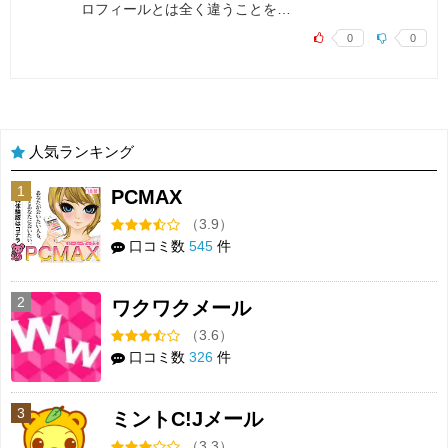
ロフィールとは全く違うことを…
0
0
人気ランキング
1
PCMAX
（3.9）
口コミ数
545
件
2
ワクワクメール
（3.6）
口コミ数
326
件
3
ミントC!Jメール
（3.3）