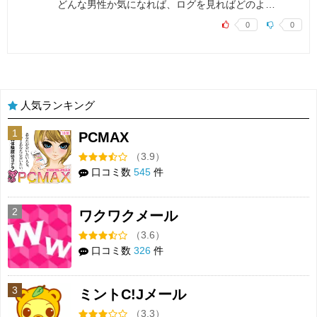
どんな男性か気になれば、ログを見ればどのよ…
0
0
人気ランキング
1
PCMAX
（3.9）
口コミ数
545
件
2
ワクワクメール
（3.6）
口コミ数
326
件
3
ミントC!Jメール
（3.3）