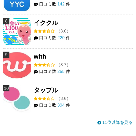
口コミ数
142
件
8
イククル
（3.6）
口コミ数
220
件
9
with
（3.7）
口コミ数
255
件
10
タップル
（3.6）
口コミ数
394
件
11位以降を見る