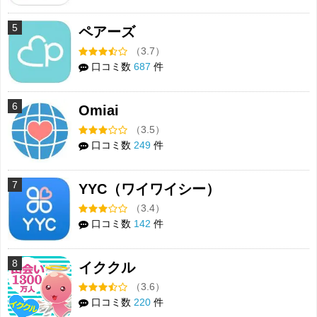
5
ペアーズ
（3.7）
口コミ数
687
件
6
Omiai
（3.5）
口コミ数
249
件
7
YYC（ワイワイシー）
（3.4）
口コミ数
142
件
8
イククル
（3.6）
口コミ数
220
件