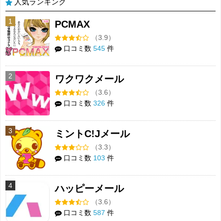
人気ランキング
1
PCMAX
（3.9）
口コミ数
545
件
2
ワクワクメール
（3.6）
口コミ数
326
件
3
ミントC!Jメール
（3.3）
口コミ数
103
件
4
ハッピーメール
（3.6）
口コミ数
587
件