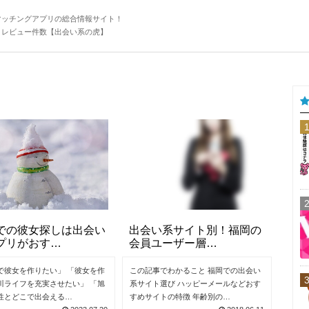
マッチングアプリの総合情報サイト！
・レビュー件数【出会い系の虎】
での彼女探しは出会い
出会い系サイト別！福岡の
プリがおす…
会員ユーザー層…
で彼女を作りたい」 「彼女を作
この記事でわかること 福岡での出会い
川ライフを充実させたい」 「旭
系サイト選び ハッピーメールなどおす
性とどこで出会える…
すめサイトの特徴 年齢別の…