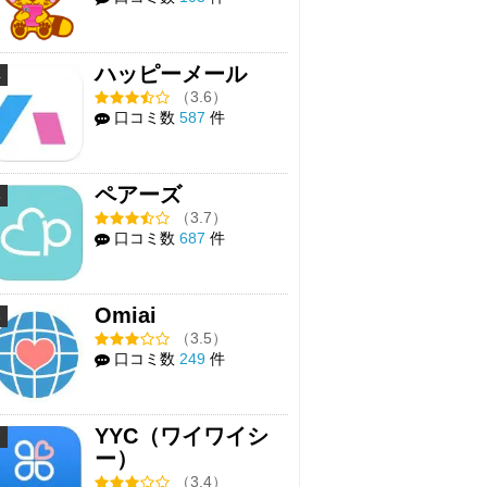
ハッピーメール
4
（3.6）
口コミ数
587
件
ペアーズ
5
（3.7）
口コミ数
687
件
Omiai
6
（3.5）
口コミ数
249
件
YYC（ワイワイシ
7
ー）
（3.4）