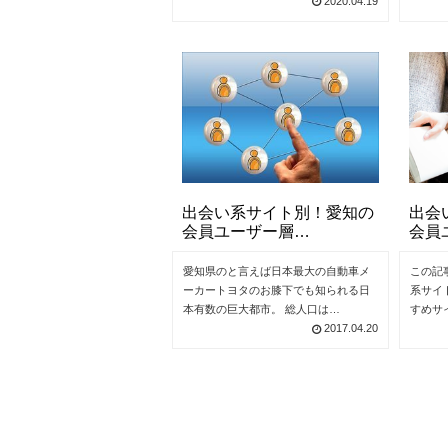
2020.04.19
出会い系サイト別！愛知の
出会
会員ユーザー層…
会員
愛知県のと言えば日本最大の自動車メ
この記
ーカートヨタのお膝下でも知られる日
系サイ
本有数の巨大都市。 総人口は…
すめサ
2017.04.20