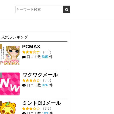
人気ランキング
PCMAX
1
（3.9）
口コミ数
545
件
ワクワクメール
2
（3.6）
口コミ数
326
件
ミントC!Jメール
3
（3.3）
口コミ数
103
件