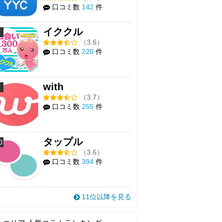
口コミ数
142
件
イククル
8
（3.6）
口コミ数
220
件
with
9
（3.7）
口コミ数
255
件
タップル
0
（3.6）
口コミ数
394
件
11位以降を見る