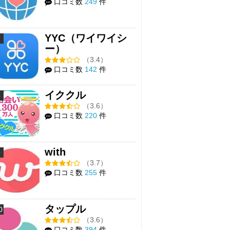
口コミ数
249
件
YYC（ワイワイシ
7
ー）
（3.4）
口コミ数
142
件
イククル
8
（3.6）
口コミ数
220
件
with
9
（3.7）
口コミ数
255
件
タップル
0
（3.6）
口コミ数
394
件