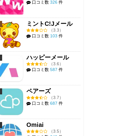
口コミ数
326
件
ミントC!Jメール
3
（3.3）
口コミ数
103
件
ハッピーメール
4
（3.6）
口コミ数
587
件
ペアーズ
5
（3.7）
口コミ数
687
件
Omiai
6
（3.5）