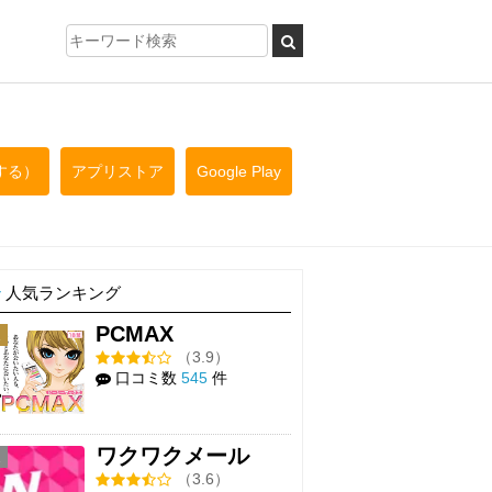
する）
アプリストア
Google Play
人気ランキング
PCMAX
1
（3.9）
口コミ数
545
件
ワクワクメール
2
（3.6）