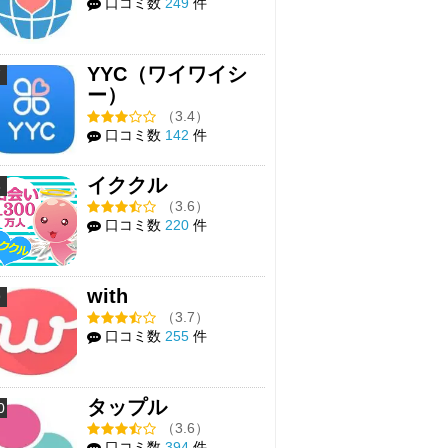
口コミ数
249
件
YYC（ワイワイシ
7
ー）
（3.4）
口コミ数
142
件
イククル
8
（3.6）
口コミ数
220
件
with
9
（3.7）
口コミ数
255
件
タップル
0
（3.6）
口コミ数
394
件