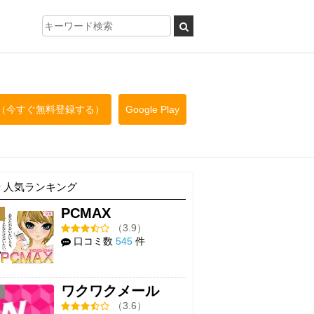
（今すぐ無料登録する）
Google Play
人気ランキング
PCMAX
1
（3.9）
口コミ数
545
件
ワクワクメール
2
（3.6）