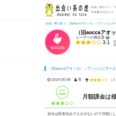
出会い系サイト・
日本最大の口コミ
出会い系の虎
（旧aoccaアオッカ）→アンジュに
（旧aoccaア
ユーザーの満足度
3.1
（旧aoccaアオッカ）→アンジュにサー
2019-05-08
亮
（3
月額課金は
自分は田舎住みで人が少ないので月額に