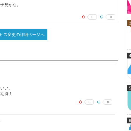
様子見かな。
0
0
ービス変更の詳細ページへ
）
はいい。
に期待！
0
0
い