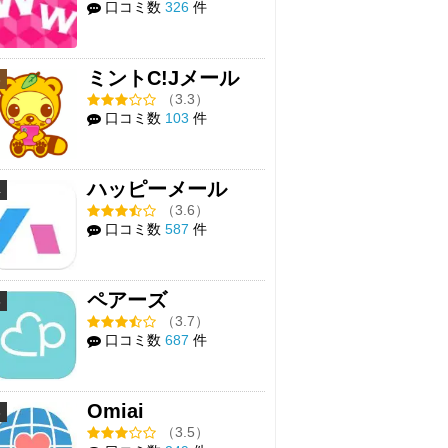
口コミ数
326
件
ミントC!Jメール
3
（3.3）
口コミ数
103
件
ハッピーメール
4
（3.6）
口コミ数
587
件
ペアーズ
5
（3.7）
口コミ数
687
件
Omiai
6
（3.5）