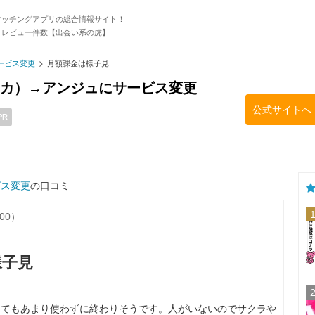
マッチングアプリの総合情報サイト！
・レビュー件数【出会い系の虎】
サービス変更
月額課金は様子見
オッカ）→アンジュにサービス変更
公式サイトへ
PR
ビス変更
の口コミ
.00）
様子見
してもあまり使わずに終わりそうです。人がいないのでサクラや