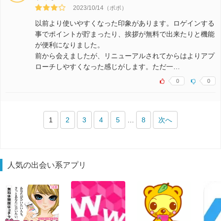
2023/10/14（ポポ）
以前より使いやすくなった印象があります。ロゲインする
事でポイントが貯まったり、挨拶が無料で出来たりと機能
が便利になりました。
前から会えましたが、リニューアルされてからはよりアプ
ローチしやすくなった感じがします。ただ一…
0
0
1
2
3
4
5
…
8
次へ
人気の出会い系アプリ