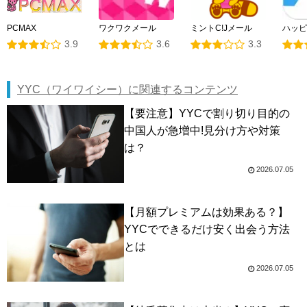
PCMAX
ワクワクメール
ミントC!Jメール
ハッピ
3.9
3.6
3.3
YYC（ワイワイシー）に関連するコンテンツ
【要注意】YYCで割り切り目的の
中国人が急増中!見分け方や対策
は？
2026.07.05
【月額プレミアムは効果ある？】
YYCでできるだけ安く出会う方法
とは
2026.07.05