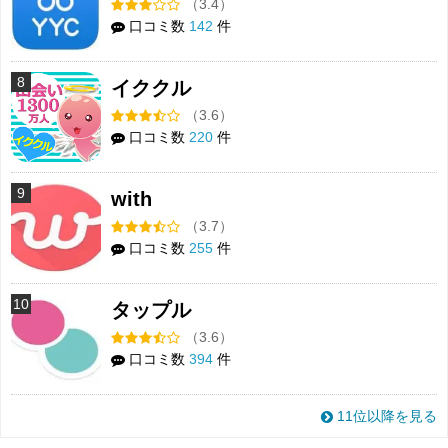
（3.4）
口コミ数
142
件
8
イククル
（3.6）
口コミ数
220
件
9
with
（3.7）
口コミ数
255
件
10
タップル
（3.6）
口コミ数
394
件
11位以降を見る