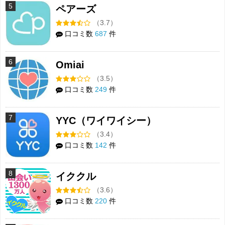
5
ペアーズ
（3.7）
口コミ数
687
件
6
Omiai
（3.5）
口コミ数
249
件
7
YYC（ワイワイシー）
（3.4）
口コミ数
142
件
8
イククル
（3.6）
口コミ数
220
件