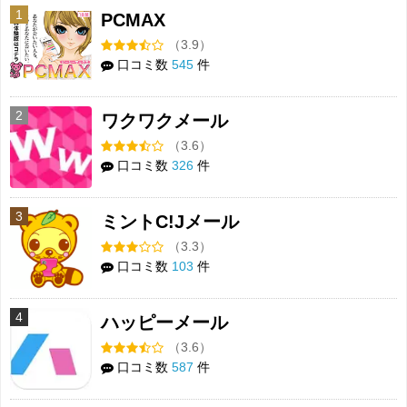
1
PCMAX
（3.9）
口コミ数
545
件
2
ワクワクメール
（3.6）
口コミ数
326
件
3
ミントC!Jメール
（3.3）
口コミ数
103
件
4
ハッピーメール
（3.6）
口コミ数
587
件