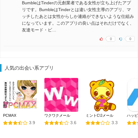
BumbleはTinderの元創業者である女性が立ち上げたアプ
リです。BumbleはTinderとは違い女性主導のアプリ、マ
ッチしたあとは女性からしか連絡ができないような仕組み
になっています。このアプリの良い点はそれだけでなく、
友達モード・ビ…
0
0
人気の出会い系アプリ
PCMAX
ワクワクメール
ミントC!Jメール
ハッピ
3.9
3.6
3.3