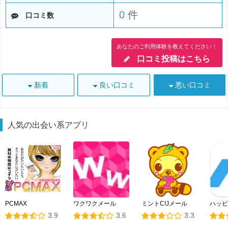
0
件
口コミ数
あなたのご利用体験を教えてください！
口コミ投稿はこちら
新着
良い口コミ
悪い口コミ
人気の出会い系アプリ
PCMAX
ワクワクメール
ミントC!Jメール
ハッピ
3.9
3.6
3.3