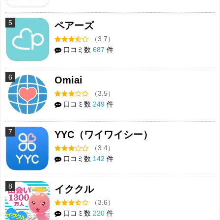
5
ペアーズ
（3.7）
口コミ数
687
件
6
Omiai
（3.5）
口コミ数
249
件
7
YYC（ワイワイシー）
（3.4）
口コミ数
142
件
8
イククル
（3.6）
口コミ数
220
件