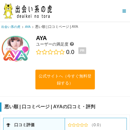
悪い順 | 口コミページ | AYA
出会い系の虎
AYA
AYA
ユーザーの満足度
0.0
PR
公式サイトへ（今すぐ無料登
録する）
悪い順 | 口コミページ | AYAの口コミ・評判
口コミ評価
（0.0）