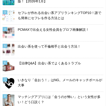
版！【2026年1月】
3
セフレが作れる出会い系アプリランキングTOP10！誰で
も簡単にセフレを作る方法とは
4
PCMAXで出会える女性会員をプロフ画像解説！
5
出会い系を使って不倫相手と出会う方法！
6
【法律Q&A】出会い系でよくあるトラブル
7
いきなり「会おう！」はNG。メールのキャッチボールが
大事
8
マッチングアプリには「会うのが怖い」という女性が多
い！どう口説く？