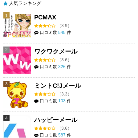
人気ランキング
1
PCMAX
（3.9）
口コミ数
545
件
2
ワクワクメール
（3.6）
口コミ数
326
件
3
ミントC!Jメール
（3.3）
口コミ数
103
件
4
ハッピーメール
（3.6）
口コミ数
587
件